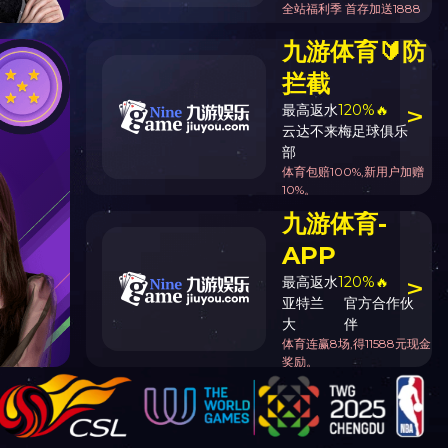
所引致的任何直接、间接、附带、
本网站所提供的信息，若在任何
方代理人受限于该司法管辖地区
不会受限于任何限制或禁止用户
本网站将立即给予删除。
|
开云app官方在线入口
|
开云足球
|
HTH体育官方网站（中国）